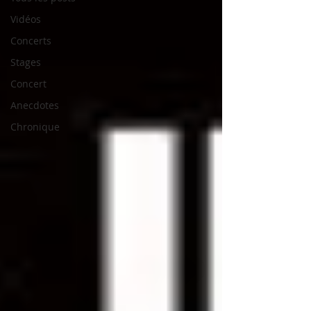
Vidéos
Concerts
Stages
Concert
Anecdotes
Chronique